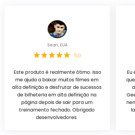
Sean, EUA
5,0
 Este produto é realmente ótimo. Isso 
 Eu estava procurando um software 
me ajuda a baixar muitos filmes em 
que
alta definição e desfrutar de sucessos 
a
de bilheteria em alta definição na 
Gee
página depois de sair para um 
nen
treinamento fechado. Obrigado 
l
desenvolvedores. 